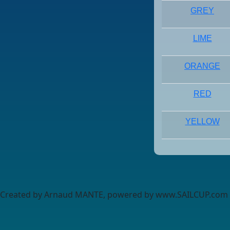
GREY
LIME
ORANGE
RED
YELLOW
Created by Arnaud MANTE, powered by www.SAILCUP.com