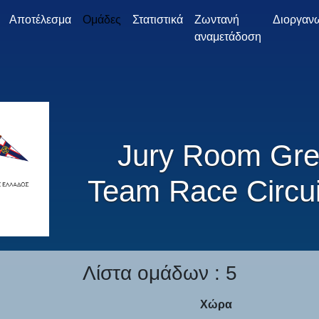
Αποτέλεσμα
Ομάδες
Στατιστικά
Ζωντανή
Διοργαν
αναμετάδοση
Jury Room Gr
Team Race Circuit
Λίστα ομάδων : 5
Χώρα