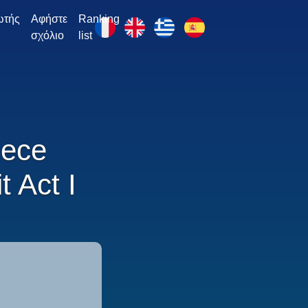
ωτής
Αφήστε
Ranking
σχόλιο
list
eece
 Act I