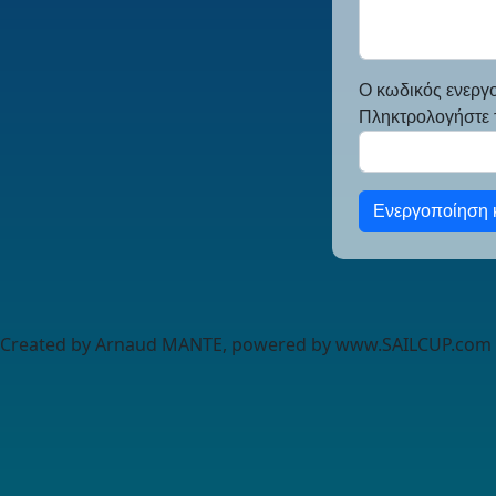
Ο κωδικός ενεργ
Πληκτρολογήστε τ
Ενεργοποίηση κ
Created by Arnaud MANTE, powered by www.SAILCUP.com