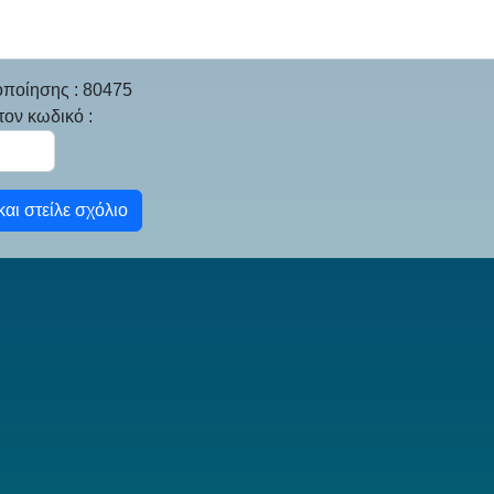
οποίησης : 80475
ον κωδικό :
αι στείλε σχόλιο