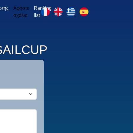
ωτής
Αφήστε
Ranking
σχόλιο
list
 SAILCUP