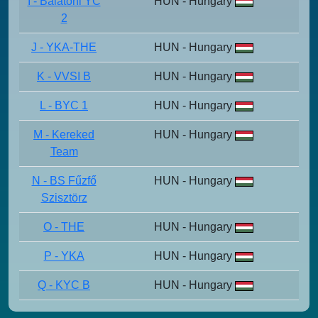
I - Balatoni YC
HUN - Hungary
2
J - YKA-THE
HUN - Hungary
K - VVSI B
HUN - Hungary
L - BYC 1
HUN - Hungary
M - Kereked
HUN - Hungary
Team
N - BS Fűzfő
HUN - Hungary
Szisztörz
O - THE
HUN - Hungary
P - YKA
HUN - Hungary
Q - KYC B
HUN - Hungary