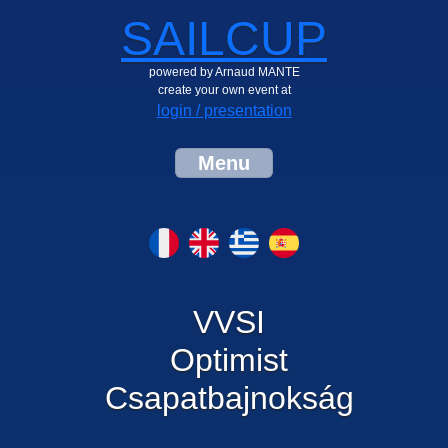
SAILCUP
powered by Arnaud MANTE
create your own event at
login / presentation
Menu
VVSI
Optimist
Csapatbajnokság