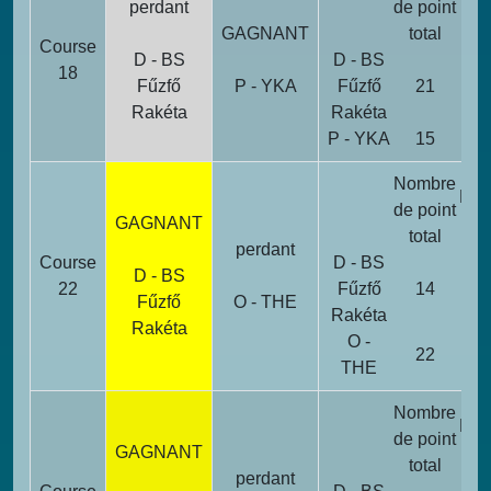
perdant
de point
pén
GAGNANT
total
Course
D - BS
D - BS
18
Fűzfő
P - YKA
Fűzfő
21
Rakéta
Rakéta
P - YKA
15
Nombre
Poi
de point
GAGNANT
pén
total
perdant
Course
D - BS
D - BS
22
Fűzfő
14
Fűzfő
O - THE
Rakéta
Rakéta
O -
22
THE
Nombre
Poi
de point
GAGNANT
pén
total
perdant