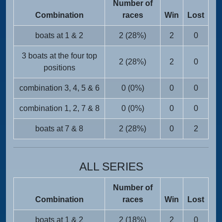
Number of
Combination
races
Win
Lost
boats at 1 & 2
2 (28%)
2
0
3 boats at the four top
2 (28%)
2
0
positions
combination 3, 4, 5 & 6
0 (0%)
0
0
combination 1, 2, 7 & 8
0 (0%)
0
0
boats at 7 & 8
2 (28%)
0
2
ALL SERIES
Number of
Combination
races
Win
Lost
boats at 1 & 2
2 (18%)
2
0