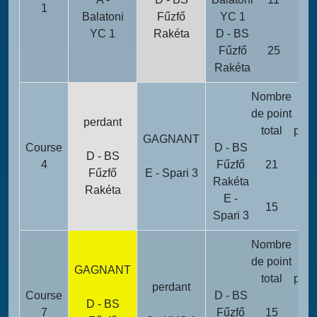
1
Balatoni
Fűzfő
YC 1
YC 1
Rakéta
D - BS
Fűzfő
25
0
Rakéta
Nombre
Poi
de point
d
perdant
total
péna
GAGNANT
Course
D - BS
D - BS
4
Fűzfő
21
0
Fűzfő
E - Spari 3
Rakéta
Rakéta
E -
15
0
Spari 3
Nombre
Poi
de point
d
GAGNANT
total
péna
perdant
Course
D - BS
D - BS
7
Fűzfő
15
0