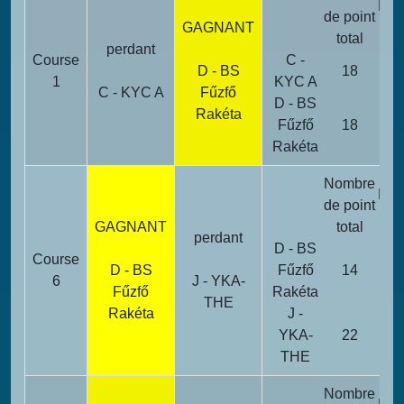
Poi
de point
GAGNANT
pén
total
perdant
Course
C -
D - BS
18
1
KYC A
C - KYC A
Fűzfő
D - BS
Rakéta
Fűzfő
18
Rakéta
Nombre
Poi
de point
pén
GAGNANT
total
perdant
D - BS
Course
D - BS
Fűzfő
14
6
J - YKA-
Fűzfő
Rakéta
THE
Rakéta
J -
YKA-
22
THE
Nombre