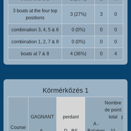
3 boats at the four top
3 (27%)
3
0
positions
combination 3, 4, 5 & 6
0 (0%)
0
0
combination 1, 2, 7 & 8
0 (0%)
0
0
boats at 7 & 8
4 (36%)
0
4
Körmérkőzés 1
Nombre
Poi
de point
d
GAGNANT
perdant
total
péna
A -
Course
A -
D - BS
Balatoni
11
0