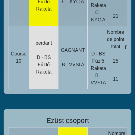
Fűzfő
C - KYC A
Rakéta
Rakéta
C -
21
0
KYC A
Nombre
Poi
de point
d
perdant
total
péna
GAGNANT
Course
D - BS
D - BS
10
Fűzfő
25
0
Fűzfő
B - VVSI A
Rakéta
Rakéta
B -
11
0
VVSI A
Ezüst csoport
Nombre