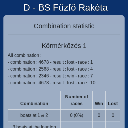
D - BS Fűzfő Rakéta
Combination statistic
Körmérkőzés 1
All combination :
- combination : 4678 - result : lost - race : 1
- combination : 2568 - result : lost - race : 4
- combination : 2346 - result : win - race : 7
- combination : 4678 - result : lost - race : 10
Number of
Combination
races
Win
Lost
boats at 1 & 2
0 (0%)
0
0
3 boats at the four top