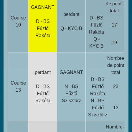
Poi
de point
GAGNANT
pén
total
perdant
Course
D - BS
D - BS
10
Fűzfő
17
Fűzfő
Q - KYC B
Rakéta
Rakéta
Q -
19
KYC B
Nombre
Po
de point
perdant
GAGNANT
total
pén
D - BS
Course
D - BS
N - BS
Fűzfő
23
13
Fűzfő
Fűzfő
Rakéta
Rakéta
Szisztörz
N - BS
Fűzfő
13
Szisztörz
Nombre
Poi