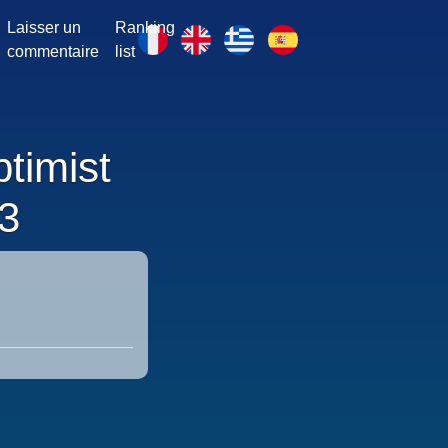
Laisser un
Ranking
commentaire
list
timist
3