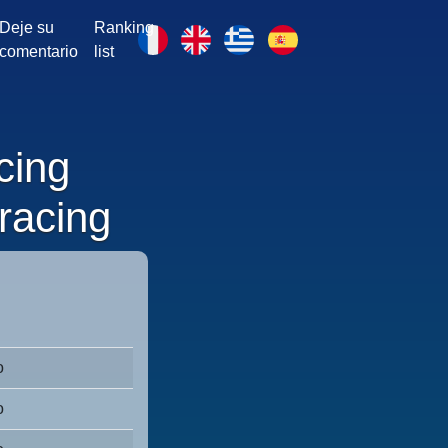
Deje su
Ranking
comentario
list
cing
racing
o
o