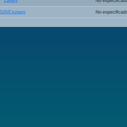
Lasers
No especificad
B20/Cruisers
No especificad