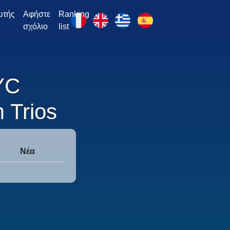
ωτής
Αφήστε
Ranking
σχόλιο
list
YC
 Trios
Νέα