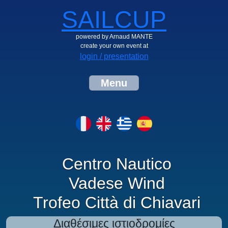
SAILCUP
powered by Arnaud MANTE
create your own event at
login / presentation
Menu
Centro Nautico
Vadese Wind
Trofeo Città di Chiavari
Διαθέσιμες ιστιοδρομίες