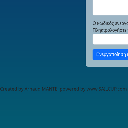
Ο κωδικός ενεργ
Πληκτρολογήστε τ
Ενεργοποίηση κ
Created by Arnaud MANTE, powered by www.SAILCUP.com