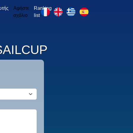
ωτής
Αφήστε
Ranking
σχόλιο
list
 SAILCUP