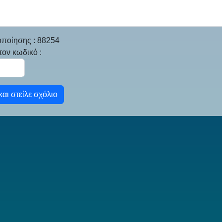
οποίησης : 88254
ον κωδικό :
αι στείλε σχόλιο