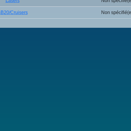
Lasers
Non spécifié(e
B20/Cruisers
Non spécifié(e