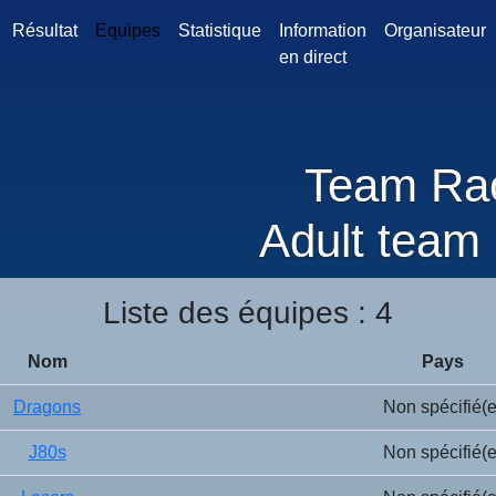
Résultat
Equipes
Statistique
Information
Organisateur
en direct
Team Ra
Adult team 
Liste des équipes : 4
Nom
Pays
Dragons
Non spécifié(e
J80s
Non spécifié(e