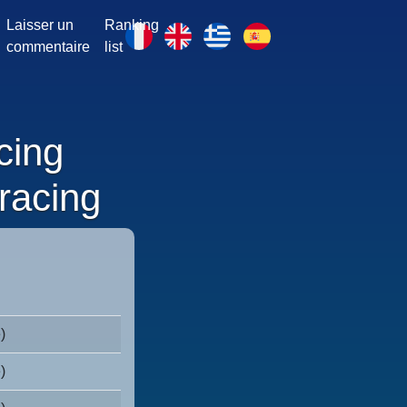
Laisser un
Ranking
commentaire
list
cing
racing
)
)