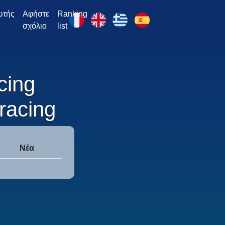
ωτής
Αφήστε
Ranking
σχόλιο
list
cing
racing
Νέα