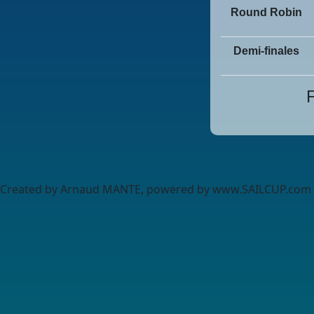
Round Robin
Demi-finales
F
Created by Arnaud MANTE, powered by www.SAILCUP.com