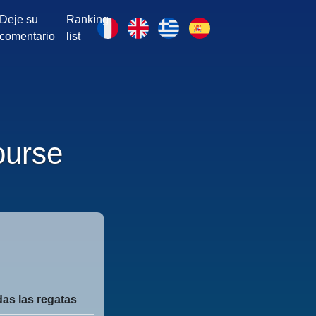
Deje su
Ranking
comentario
list
ourse
as las regatas