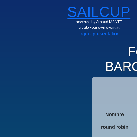
SAILCUP
powered by Arnaud MANTE
create your own event at
login / presentation
F
BARC
Nombre
round robin