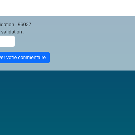
idation : 96037
validation :
yer votre commentaire