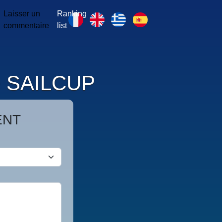
Laisser un
Ranking
commentaire
list
pe SAILCUP
ENT