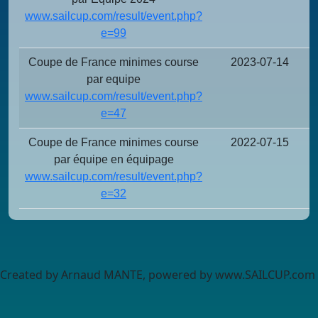
www.sailcup.com/result/event.php?
e=99
Coupe de France minimes course
2023-07-14
par equipe
www.sailcup.com/result/event.php?
e=47
Coupe de France minimes course
2022-07-15
par équipe en équipage
www.sailcup.com/result/event.php?
e=32
Created by Arnaud MANTE, powered by www.SAILCUP.com