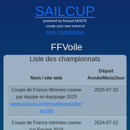
SAILCUP
powered by Arnaud MANTE
create your own event at
login / presentation
FFVoile
Liste des championnats
Départ
Nom / site web
Année/Mois/Jour
Coupe de France Minimes course
2025-07-10
par équipe en équipage 2025
www.sailcup.com/result/event.php?
e=146
Coupe de France minimes course
2024-07-12
par Equipe 2024