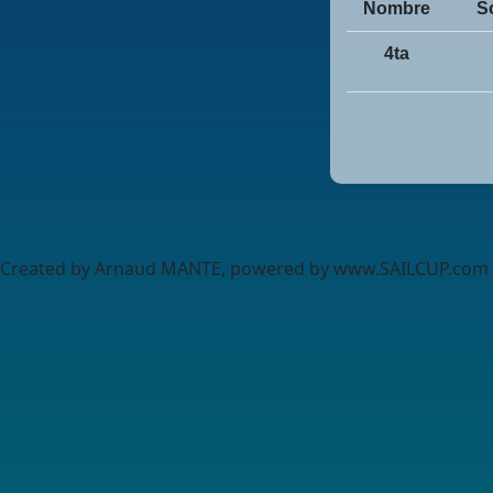
Nombre
Só
4ta
Created by Arnaud MANTE, powered by www.SAILCUP.com