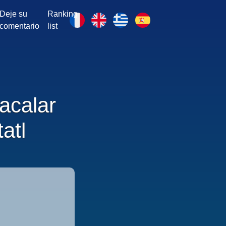
Deje su
Ranking
comentario
list
acalar
atl