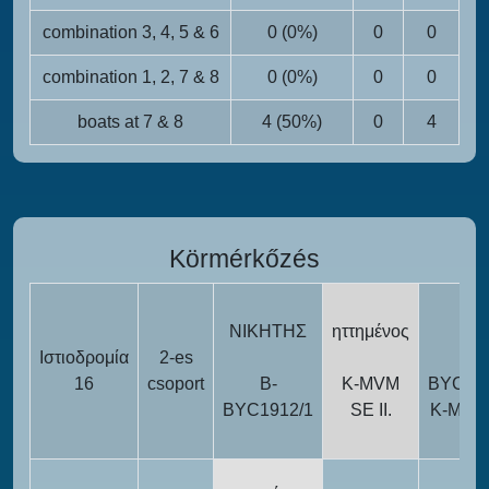
combination 3, 4, 5 & 6
0 (0%)
0
0
combination 1, 2, 7 & 8
0 (0%)
0
0
boats at 7 & 8
4 (50%)
0
4
Körmérkőzés
ΝΙΚΗΤΗΣ
ηττημένος
Ιστιοδρομία
2-es
B-
16
csoport
B-
K-MVM
BYC191
BYC1912/1
SE II.
K-MVM
II.