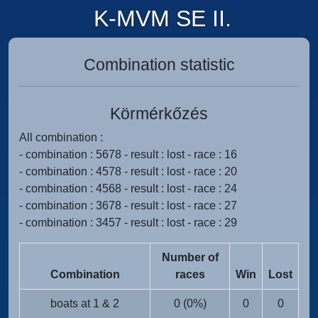
K-MVM SE II.
Combination statistic
Körmérkőzés
All combination :
- combination : 5678 - result : lost - race : 16
- combination : 4578 - result : lost - race : 20
- combination : 4568 - result : lost - race : 24
- combination : 3678 - result : lost - race : 27
- combination : 3457 - result : lost - race : 29
Number of
Combination
races
Win
Lost
boats at 1 & 2
0 (0%)
0
0