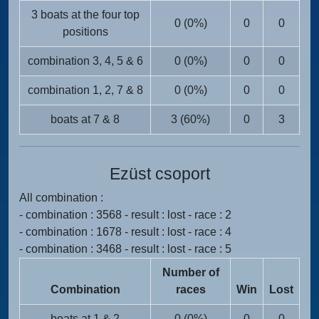
3 boats at the four top
0 (0%)
0
0
positions
combination 3, 4, 5 & 6
0 (0%)
0
0
combination 1, 2, 7 & 8
0 (0%)
0
0
boats at 7 & 8
3 (60%)
0
3
Ezüst csoport
All combination :
- combination : 3568 - result : lost - race : 2
- combination : 1678 - result : lost - race : 4
- combination : 3468 - result : lost - race : 5
Number of
Combination
races
Win
Lost
boats at 1 & 2
0 (0%)
0
0