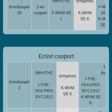
ΝΙΚΗΤΗΣ
ηττημένος
Ιστιοδρομία
2-es
F-MVM
29
csoport
F-MVM SE
K-MVM
SE I.
I.
SE II.
K-MVM
SE II.
Ezüst csoport
Συνο
ΝΙΚΗΤΗΣ
βαθμο
ηττημένος
I-THE-
Ιστιοδρομία
I-THE-
YKA-PRO-
1
2
K-MVM
YKA-PRO-
BYC1912
SE II.
BYC1912
K-MVM SE
2
II.