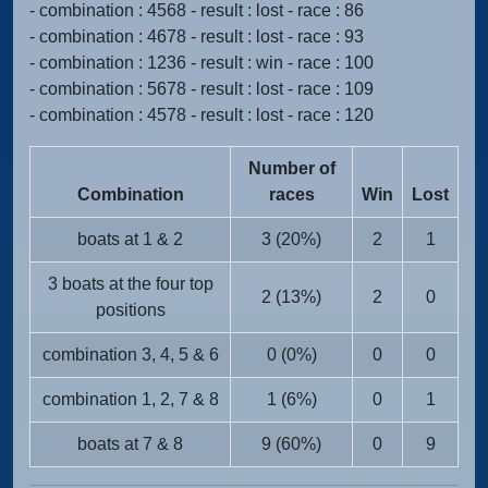
- combination : 4568 - result : lost - race : 86
- combination : 4678 - result : lost - race : 93
- combination : 1236 - result : win - race : 100
- combination : 5678 - result : lost - race : 109
- combination : 4578 - result : lost - race : 120
Number of
Combination
races
Win
Lost
boats at 1 & 2
3 (20%)
2
1
3 boats at the four top
2 (13%)
2
0
positions
combination 3, 4, 5 & 6
0 (0%)
0
0
combination 1, 2, 7 & 8
1 (6%)
0
1
boats at 7 & 8
9 (60%)
0
9