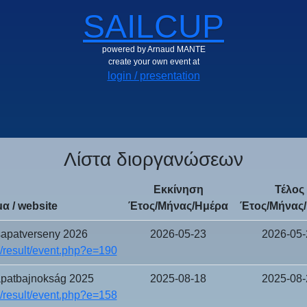
SAILCUP
powered by Arnaud MANTE
create your own event at
login / presentation
Λίστα διοργανώσεων
Εκκίνηση
Τέλος
α / website
Έτος/Μήνας/Ημέρα
Έτος/Μήνας
sapatverseny 2026
2026-05-23
2026-05-
result/event.php?e=190
apatbajnokság 2025
2025-08-18
2025-08-
result/event.php?e=158