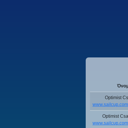
Όνομ
Optimist C
www.sailcup.com/
Optimist Cs
www.sailcup.com/