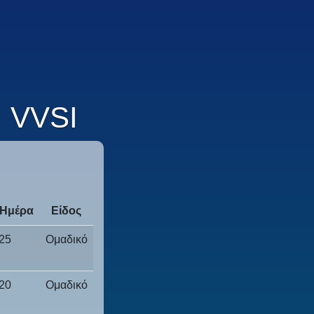
VVSI
/Ημέρα
Είδος
25
Ομαδικό
20
Ομαδικό