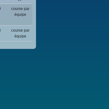
9
course par
équipe
3
course par
équipe