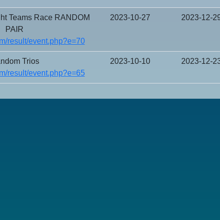
ght Teams Race RANDOM
2023-10-27
2023-12-2
PAIR
m/result/event.php?e=70
ndom Trios
2023-10-10
2023-12-2
m/result/event.php?e=65