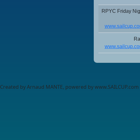
RPYC Friday Ni
www.sailcup.co
Ra
www.sailcup.co
Created by Arnaud MANTE, powered by www.SAILCUP.com