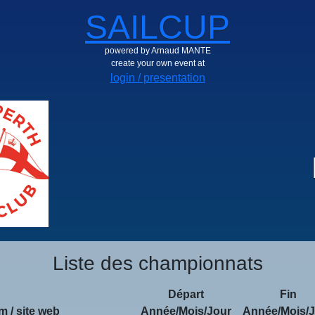
SAILCUP
powered by Arnaud MANTE
create your own event at
login / presentation
Liste des championnats
Départ
Fin
 / site web
Année/Mois/Jour
Année/Mois/