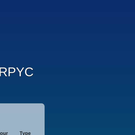
RPYC
Jour
Type