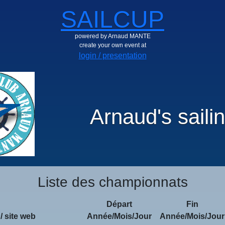
SAILCUP
powered by Arnaud MANTE
create your own event at
login / presentation
Arnaud's saili
Liste des championnats
Départ
Fin
/ site web
Année/Mois/Jour
Année/Mois/Jour