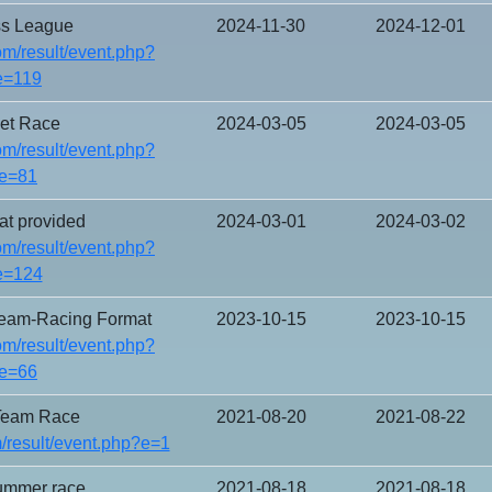
s League
2024-11-30
2024-12-01
m/result/event.php?
e=119
eet Race
2024-03-05
2024-03-05
m/result/event.php?
e=81
at provided
2024-03-01
2024-03-02
m/result/event.php?
e=124
eam-Racing Format
2023-10-15
2023-10-15
m/result/event.php?
e=66
Team Race
2021-08-20
2021-08-22
/result/event.php?e=1
ummer race
2021-08-18
2021-08-18