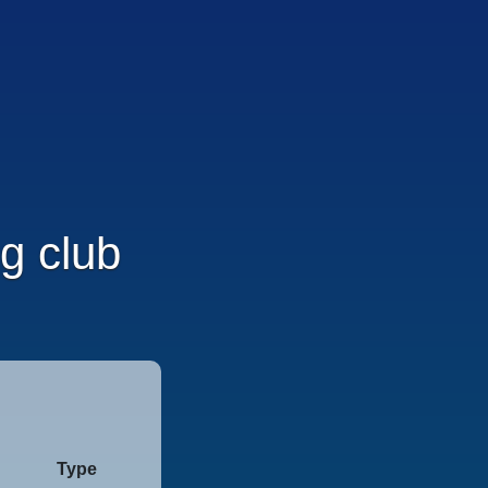
ng club
Type