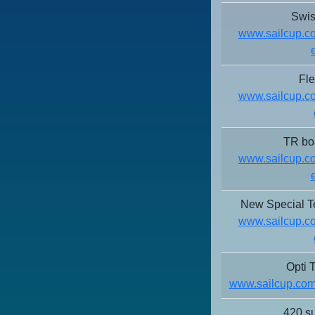
Swis
www.sailcup.co
Fl
www.sailcup.co
TR bo
www.sailcup.co
New Special T
www.sailcup.co
Opti 
www.sailcup.com
420 s