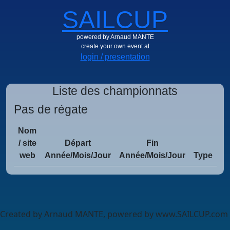
SAILCUP
powered by Arnaud MANTE
create your own event at
login / presentation
Liste des championnats
Pas de régate
Nom
/ site
Départ
Fin
web
Année/Mois/Jour
Année/Mois/Jour
Type
Created by Arnaud MANTE, powered by www.SAILCUP.com